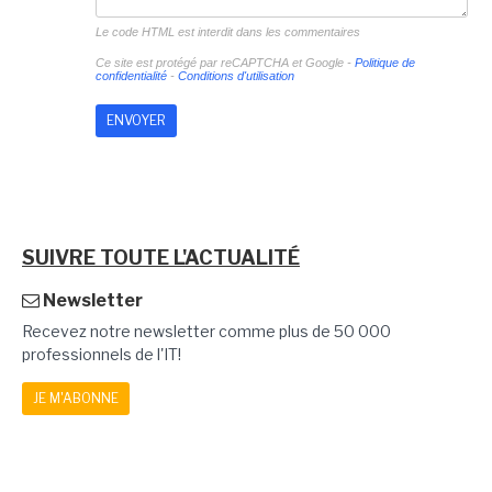
Le code HTML est interdit dans les commentaires
Ce site est protégé par reCAPTCHA et Google -
Politique de
confidentialité
-
Conditions d'utilisation
SUIVRE TOUTE L'ACTUALITÉ
Newsletter
Recevez notre newsletter comme plus de 50 000
professionnels de l'IT!
JE M'ABONNE