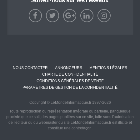
Suivez-nous sur les réseaux
NOUS CONTACTER
ANNONCEURS
MENTIONS LÉGALES
CHARTE DE CONFIDENTIALITÉ
CONDITIONS GÉNÉRALES DE VENTE
PARAMÈTRES DE GESTION DE LA CONFIDENTIALITÉ
Copyright © LeMondeInformatique.fr 1997-2026
Toute reproduction ou représentation intégrale ou partielle, par quelque
procédé que ce soit, des pages publiées sur ce site, faite sans l'autorisation
de l'éditeur ou du webmaster du site LeMondeInformatique.fr est illicite et
constitue une contrefaçon.