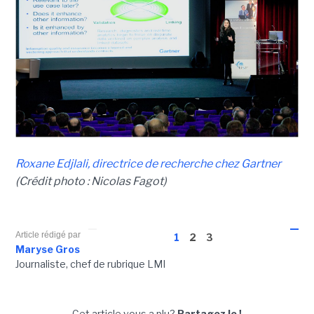
Roxane Edjlali, directrice de recherche chez Gartner
(Crédit photo : Nicolas Fagot)
Article rédigé par
1
2
3
Maryse Gros
Journaliste, chef de rubrique LMI
Cet article vous a plu?
Partagez le !