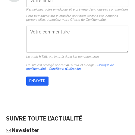
Renseignez votre email pour être prévenu d'un nouveau commentaire
Pour tout savoir sur la manière dont nous traitons vos données
personnelles, consultez notre
Charte de Confidentialité.
Le code HTML est interdit dans les commentaires
Ce site est protégé par reCAPTCHA et Google -
Politique de
confidentialité
-
Conditions d'utilisation
SUIVRE TOUTE L'ACTUALITÉ
Newsletter