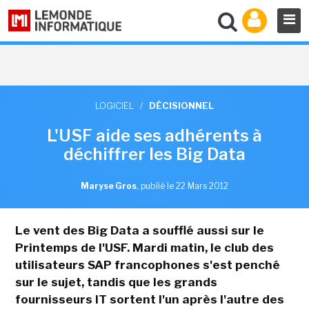
LOGICIEL
/
DÉCISIONNEL
L'USF aide ses adhérents à
déchiffrer les Big Data
Maryse Gros
,
publié le 22 Mars 2012
Le vent des Big Data a soufflé aussi sur le
Printemps de l'USF. Mardi matin, le club des
utilisateurs SAP francophones s'est penché
sur le sujet, tandis que les grands
fournisseurs IT sortent l'un après l'autre des