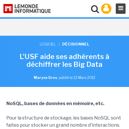
LOGICIEL
/
DÉCISIONNEL
L'USF aide ses adhérents à
déchiffrer les Big Data
Maryse Gros
,
publié le 22 Mars 2012
NoSQL, bases de données en mémoire, etc.
Pour la structure de stockage, les bases NoSQL sont
faites pour stocker un grand nombre d'interactions.