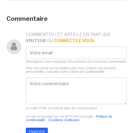
Commentaire
COMMENTER CET ARTICLE EN TANT QUE
VISITEUR
OU
CONNECTEZ-VOUS
Renseignez votre email pour être prévenu d'un nouveau commentaire
Pour tout savoir sur la manière dont nous traitons vos données
personnelles, consultez notre
Charte de Confidentialité.
Le code HTML est interdit dans les commentaires
Ce site est protégé par reCAPTCHA et Google -
Politique de
confidentialité
-
Conditions d'utilisation