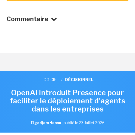
Commentaire
LOGICIEL
/
DÉCISIONNEL
OpenAI introduit Presence pour
faciliter le déploiement d'agents
dans les entreprises
Elgodjam Hanna
,
publié le 23 Juillet 2026