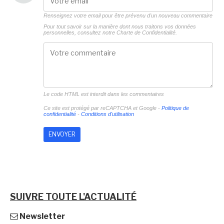
Renseignez votre email pour être prévenu d'un nouveau commentaire
Pour tout savoir sur la manière dont nous traitons vos données
personnelles, consultez notre
Charte de Confidentialité.
Le code HTML est interdit dans les commentaires
Ce site est protégé par reCAPTCHA et Google -
Politique de
confidentialité
-
Conditions d'utilisation
SUIVRE TOUTE L'ACTUALITÉ
Newsletter