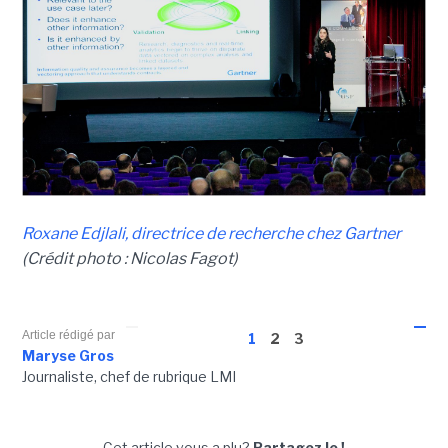
Roxane Edjlali, directrice de recherche chez Gartner
(Crédit photo : Nicolas Fagot)
Article rédigé par
1
2
3
Maryse Gros
Journaliste, chef de rubrique LMI
Cet article vous a plu?
Partagez le !