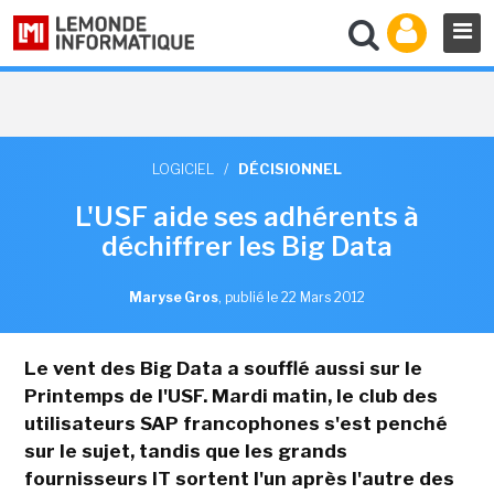
LOGICIEL
/
DÉCISIONNEL
L'USF aide ses adhérents à
déchiffrer les Big Data
Maryse Gros
,
publié le 22 Mars 2012
Le vent des Big Data a soufflé aussi sur le
Printemps de l'USF. Mardi matin, le club des
utilisateurs SAP francophones s'est penché
sur le sujet, tandis que les grands
fournisseurs IT sortent l'un après l'autre des