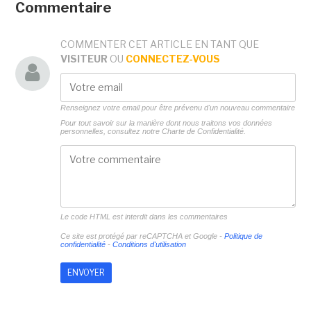
Commentaire
COMMENTER CET ARTICLE EN TANT QUE
VISITEUR
OU
CONNECTEZ-VOUS
Renseignez votre email pour être prévenu d'un nouveau commentaire
Pour tout savoir sur la manière dont nous traitons vos données
personnelles, consultez notre
Charte de Confidentialité.
Le code HTML est interdit dans les commentaires
Ce site est protégé par reCAPTCHA et Google -
Politique de
confidentialité
-
Conditions d'utilisation