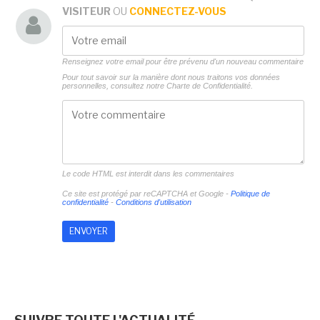
VISITEUR
OU
CONNECTEZ-VOUS
Renseignez votre email pour être prévenu d'un nouveau commentaire
Pour tout savoir sur la manière dont nous traitons vos données
personnelles, consultez notre
Charte de Confidentialité.
Le code HTML est interdit dans les commentaires
Ce site est protégé par reCAPTCHA et Google -
Politique de
confidentialité
-
Conditions d'utilisation