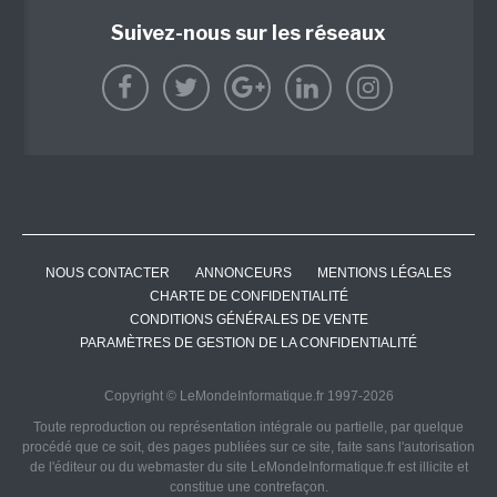
Suivez-nous sur les réseaux
NOUS CONTACTER
ANNONCEURS
MENTIONS LÉGALES
CHARTE DE CONFIDENTIALITÉ
CONDITIONS GÉNÉRALES DE VENTE
PARAMÈTRES DE GESTION DE LA CONFIDENTIALITÉ
Copyright © LeMondeInformatique.fr 1997-2026
Toute reproduction ou représentation intégrale ou partielle, par quelque
procédé que ce soit, des pages publiées sur ce site, faite sans l'autorisation
de l'éditeur ou du webmaster du site LeMondeInformatique.fr est illicite et
constitue une contrefaçon.