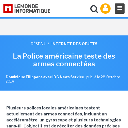
RÉSEAU
/
INTERNET DES OBJETS
La Police américaine teste des
armes connectées
Dominique Filippone avec IDG News Service
,
publié le 28 Octobre
2014
Plusieurs polices locales américaines testent
actuellement des armes connectées, incluant un
accéléromètre, un gyroscope et plusieurs technologies
sans-fil. L'objectif est de récolter des données précises