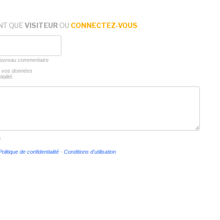
NT QUE
VISITEUR
OU
CONNECTEZ-VOUS
 nouveau commentaire
ns vos données
ialité.
s
Politique de confidentialité
-
Conditions d'utilisation