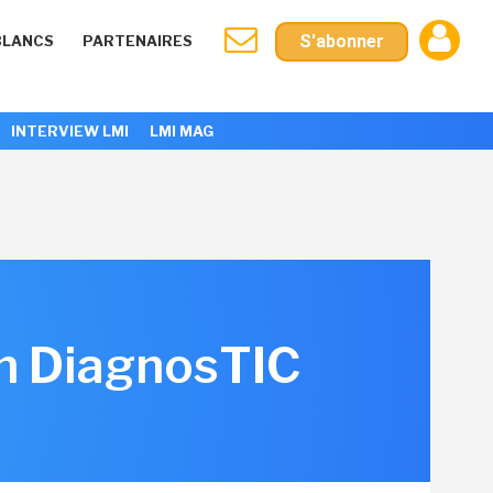
S'abonner
BLANCS
PARTENAIRES
INTERVIEW LMI
LMI MAG
on DiagnosTIC