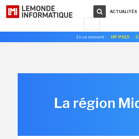
ACTUALITÉS
En ce moment :
HP POLY
C
La région Mi