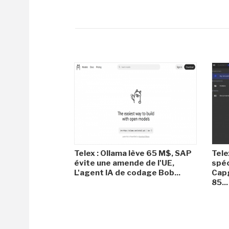
Telex : Ollama lève 65 M$, SAP
Tele
évite une amende de l'UE,
spéc
L'agent IA de codage Bob...
Capg
85...