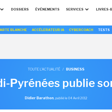
DOSSIERS
ÉVÉNEMENTS
SERVICES
LIVRES-
ARTE BLANCHE
ACCÉLERATEUR IA
CYBERCOACH
TESTS
TOUTE L'ACTUALITÉ
/
BUSINESS
di-Pyrénées publie s
Didier Barathon
,
publié le 04 Avril 2012