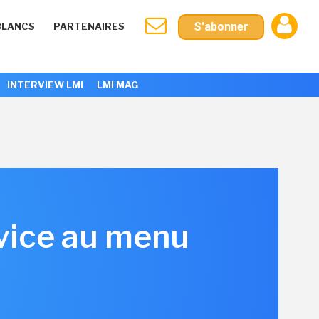
S'abonner
BLANCS
PARTENAIRES
INTERVIEW LMI
LMI MAG
vice au menu