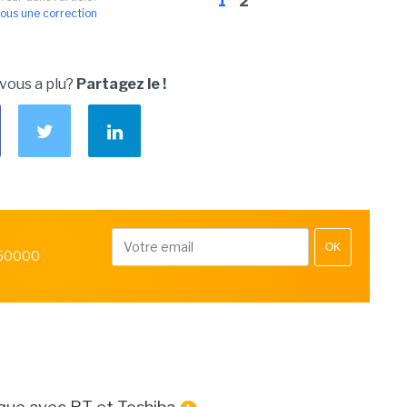
1
2
ous une correction
 vous a plu?
Partagez le !
OK
 50000