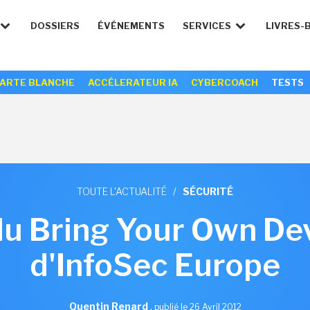
DOSSIERS
ÉVÉNEMENTS
SERVICES
LIVRES-
ARTE BLANCHE
ACCÉLERATEUR IA
CYBERCOACH
TESTS
TOUTE L'ACTUALITÉ
/
SÉCURITÉ
 du Bring Your Own De
d'InfoSec Europe
Quentin Renard
,
publié le 26 Avril 2012