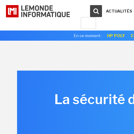
ACTUALITÉS
En ce moment :
HP POLY
C
La sécurité