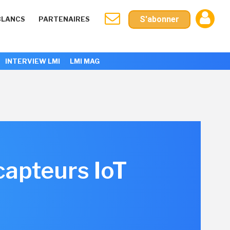
S'abonner
BLANCS
PARTENAIRES
INTERVIEW LMI
LMI MAG
capteurs IoT