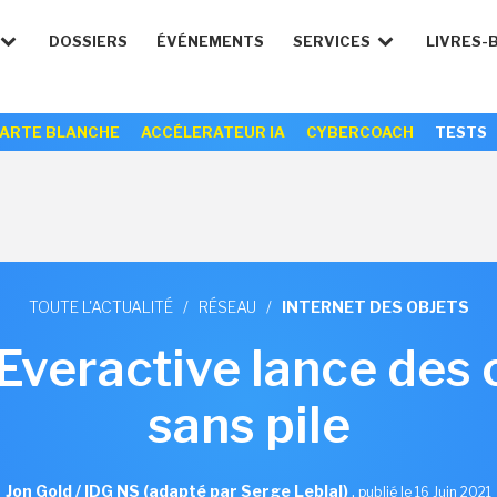
DOSSIERS
ÉVÉNEMENTS
SERVICES
LIVRES-
ARTE BLANCHE
ACCÉLERATEUR IA
CYBERCOACH
TESTS
TOUTE L'ACTUALITÉ
/
RÉSEAU
/
INTERNET DES OBJETS
 Everactive lance des 
sans pile
Jon Gold / IDG NS (adapté par Serge Leblal)
,
publié le 16 Juin 2021