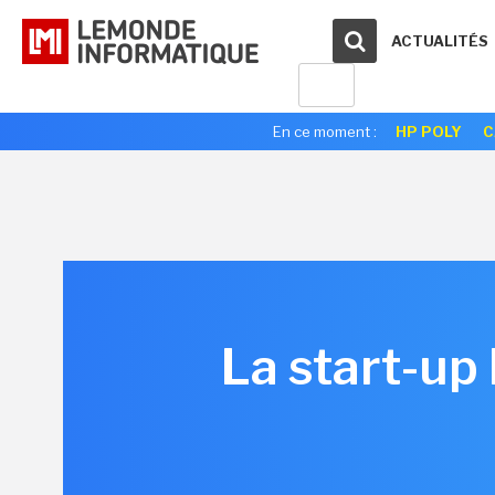
ACTUALITÉS
En ce moment :
HP POLY
C
La start-up