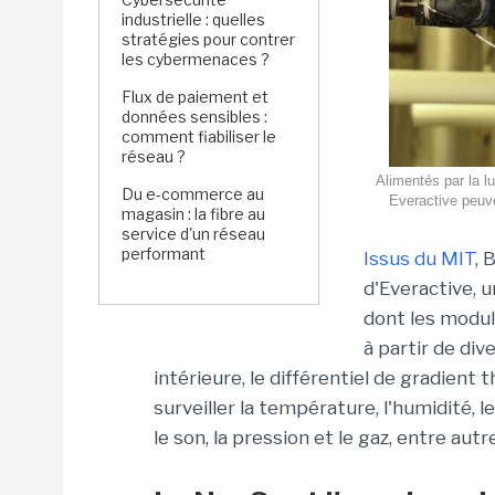
industrielle : quelles
stratégies pour contrer
les cybermenaces ?
Flux de paiement et
données sensibles :
comment fiabiliser le
réseau ?
Alimentés par la lu
Du e-commerce au
Everactive peuve
magasin : la fibre au
service d'un réseau
performant
Issus du MIT
, 
d'Everactive, 
dont les modul
à partir de di
intérieure, le différentiel de gradient
surveiller la température, l'humidité, 
le son, la pression et le gaz, entre autr