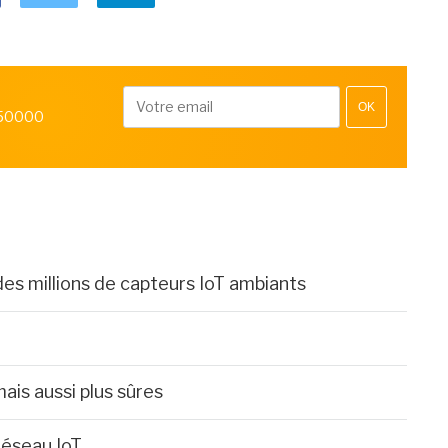
OK
 50000
des millions de capteurs IoT ambiants
mais aussi plus sûres
éseau IoT