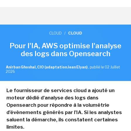
CLOUD
/
CLOUD
Pour l'IA, AWS optimise l'analyse
des logs dans Opensearch
Anirban Ghoshal, CIO (adaptation Jean Elyan)
,
publié le 02 Juillet
2026
Le fournisseur de services cloud a ajouté un
moteur dédié d'analyse des logs dans
Opensearch pour répondre à la volumétrie
d'évènements générés par l'IA. Si les analystes
saluent la démarche, ils constatent certaines
limites.