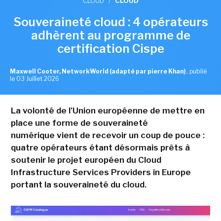
CLOUD
/
CLOUD
Souveraineté cloud : 4 opérateurs
adhèrent au programme de
certification Cispe
Maxwell Cooter, NetworkWorld (adapté par pierre Khan)
,
publié
le 03 Juillet 2026
La volonté de l'Union européenne de mettre en
place une forme de souveraineté
numérique vient de recevoir un coup de pouce :
quatre opérateurs étant désormais prêts à
soutenir le projet européen du Cloud
Infrastructure Services Providers in Europe
portant la souveraineté du cloud.