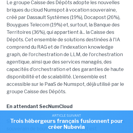
Le groupe Caisse des Dépôts adopte les nouvelles
briques du cloud Numspot à vocation souveraine,
créé par Dassault Systèmes (19%), Docapost (26%),
Bouygues Telecom (19%) et, surtout, la Banque des
Territoires (36%), qui appartient à... la Caisse des
Dépôts. Cet ensemble de solutions destinées à l'IA
comprend du RAG et de l'indexation knowledge
graph, de l'orchestration de LLM, de l'orchestration
agentique, ainsi que des services managés, des
capacités d'orchestration et des garanties de haute
disponibilité et de scalabilité. L'ensemble est
accessible sur le PaaS de Numspot, déjà utilisé par le
groupe Caisse des Dépôts.
En attendant SecNumCloud
ARTICLE SUIVANT
Trois hébergeurs français fusionnent pour
Si la Caisse des Dépôts évoque un environnement IA
créer Nubevia
souverain de bout en bout, Numspot est