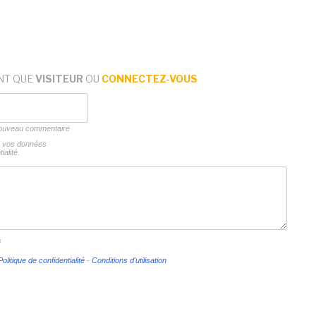
NT QUE
VISITEUR
OU
CONNECTEZ-VOUS
 nouveau commentaire
ns vos données
ialité.
s
Politique de confidentialité
-
Conditions d'utilisation