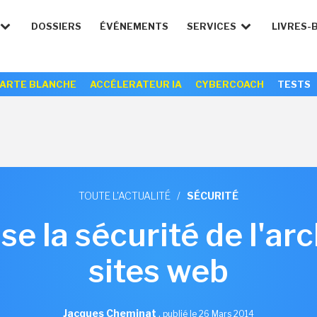
DOSSIERS
ÉVÉNEMENTS
SERVICES
LIVRES-
ARTE BLANCHE
ACCÉLERATEUR IA
CYBERCOACH
TESTS
TOUTE L'ACTUALITÉ
/
SÉCURITÉ
e la sécurité de l'ar
sites web
Jacques Cheminat
,
publié le 26 Mars 2014