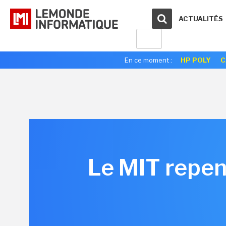
ACTUALITÉS
En ce moment :
HP POLY
C
Le MIT repens