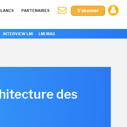
S'abonner
BLANCS
PARTENAIRES
INTERVIEW LMI
LMI MAG
chitecture des