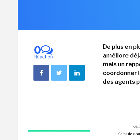
De plus en plu
0
améliore déj
Réaction
mais un rapp
coordonner le
des agents po