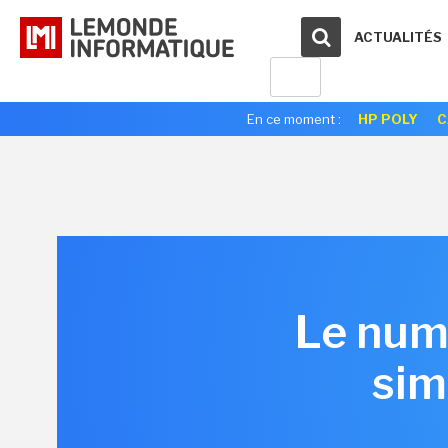
ACTUALITÉS
En ce moment :
HP POLY
C
Le numé
sim