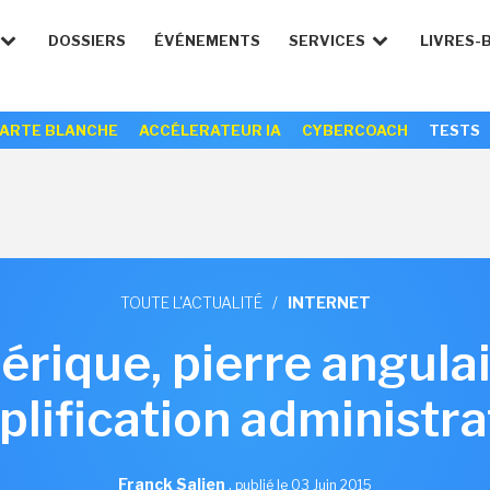
DOSSIERS
ÉVÉNEMENTS
SERVICES
LIVRES-
ARTE BLANCHE
ACCÉLERATEUR IA
CYBERCOACH
TESTS
TOUTE L'ACTUALITÉ
/
INTERNET
rique, pierre angulai
plification administra
Franck Salien
,
publié le 03 Juin 2015