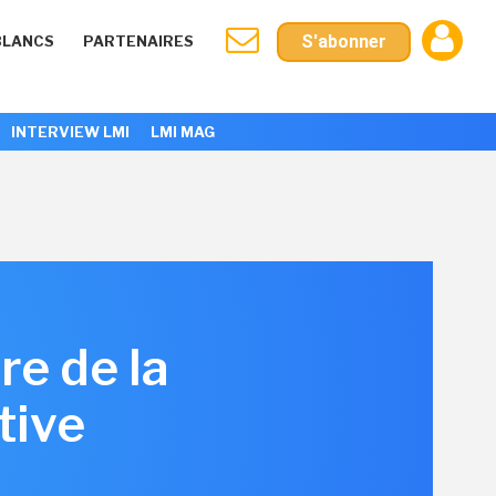
S'abonner
BLANCS
PARTENAIRES
INTERVIEW LMI
LMI MAG
re de la
tive