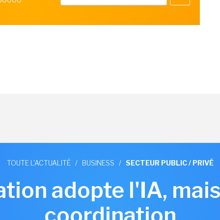
TOUTE L'ACTUALITÉ
/
BUSINESS
/
SECTEUR PUBLIC / PRIVÉ
ation adopte l'IA, ma
coordination