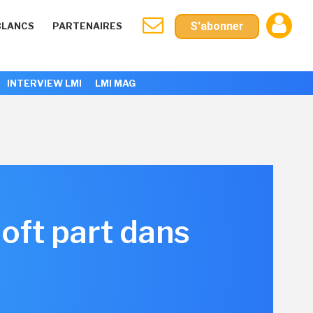
S'abonner
BLANCS
PARTENAIRES
INTERVIEW LMI
LMI MAG
oft part dans
d