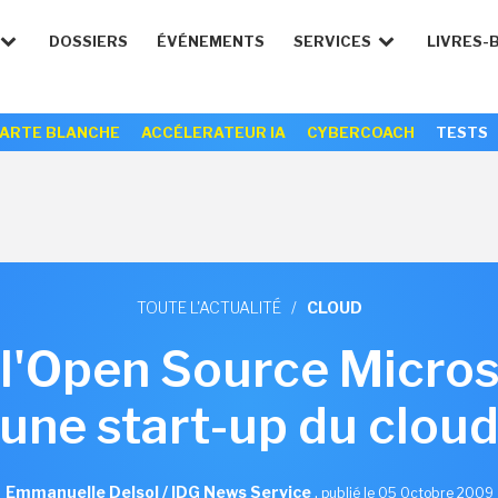
DOSSIERS
ÉVÉNEMENTS
SERVICES
LIVRES-
ARTE BLANCHE
ACCÉLERATEUR IA
CYBERCOACH
TESTS
TOUTE L'ACTUALITÉ
/
CLOUD
 l'Open Source Micros
une start-up du clou
Emmanuelle Delsol / IDG News Service
,
publié le 05 Octobre 2009