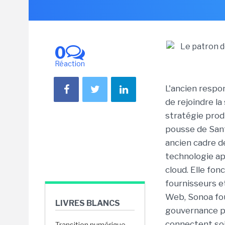
0
Réaction
L'ancien respo
de rejoindre la
stratégie produ
pousse de Sant
ancien cadre 
technologie ap
cloud. Elle fo
fournisseurs e
Web, Sonoa fou
LIVRES BLANCS
gouvernance po
connectent soi
Transition numérique