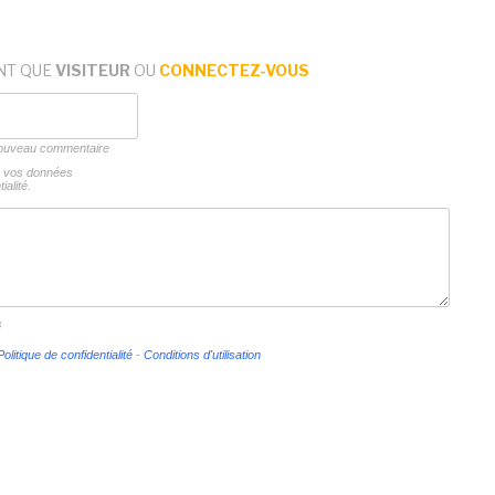
NT QUE
VISITEUR
OU
CONNECTEZ-VOUS
 nouveau commentaire
ns vos données
ialité.
s
Politique de confidentialité
-
Conditions d'utilisation