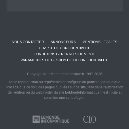
NOUS CONTACTER
ANNONCEURS
MENTIONS LÉGALES
CHARTE DE CONFIDENTIALITÉ
CONDITIONS GÉNÉRALES DE VENTE
PARAMÈTRES DE GESTION DE LA CONFIDENTIALITÉ
Copyright © LeMondeInformatique.fr 1997-2026
Toute reproduction ou représentation intégrale ou partielle, par quelque
procédé que ce soit, des pages publiées sur ce site, faite sans l'autorisation
de l'éditeur ou du webmaster du site LeMondeInformatique.fr est illicite et
constitue une contrefaçon.