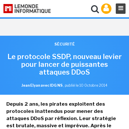
SÉCURITÉ
Le protocole SSDP, nouveau levier
pour lancer de puissantes
attaques DDoS
Jean Elyan avec IDG NS
,
publié le 10 Octobre 2014
Depuis 2 ans, les pirates exploitent des
protocoles inattendus pour mener des
attaques DDoS par réflexion. Leur stratégie
est brutale, massive et imprévue. Après le