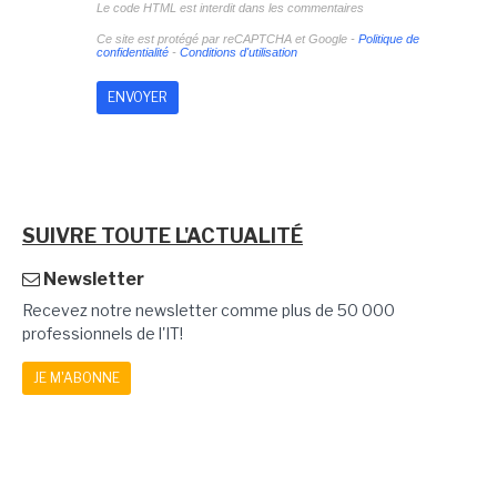
Le code HTML est interdit dans les commentaires
Ce site est protégé par reCAPTCHA et Google -
Politique de
confidentialité
-
Conditions d'utilisation
SUIVRE TOUTE L'ACTUALITÉ
Newsletter
Recevez notre newsletter comme plus de 50 000
professionnels de l'IT!
JE M'ABONNE