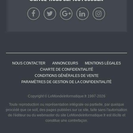
NOUS CONTACTER
ANNONCEURS
MENTIONS LÉGALES
CHARTE DE CONFIDENTIALITÉ
CONDITIONS GÉNÉRALES DE VENTE
PARAMÈTRES DE GESTION DE LA CONFIDENTIALITÉ
Copyright © LeMondeInformatique.fr 1997-2026
Toute reproduction ou représentation intégrale ou partielle, par quelque
procédé que ce soit, des pages publiées sur ce site, faite sans l'autorisation
de l'éditeur ou du webmaster du site LeMondeInformatique.fr est illicite et
constitue une contrefaçon.