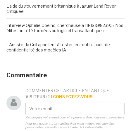
L'aide du gouvernement britannique à Jaguar Land Rover
critiquée
Interview Ophélie Coelho, chercheuse à l'IRIS&#8239;: « Nos
élites ont été formées au logiciel transatlantique »
L'Anssi et la Cnil appellent à tester leur outil d'audit de
confidentialité des modèles IA
Commentaire
COMMENTER CET ARTICLE EN TANT QUE
VISITEUR
OU
CONNECTEZ-VOUS
Renseignez votre email pour être prévenu d'un nouveau commentaire
Pour tout savoir sur la manière dont nous traitons vos données
personnelles, consultez notre
Charte de Confidentialité.