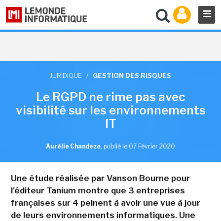
JURIDIQUE
/
GESTION DES RISQUES
Le RGPD ne rime pas avec
visibilité sur les environnements
IT
Aurélie Chandeze
,
publié le 07 Février 2020
Une étude réalisée par Vanson Bourne pour
l'éditeur Tanium montre que 3 entreprises
françaises sur 4 peinent à avoir une vue à jour
de leurs environnements informatiques. Une