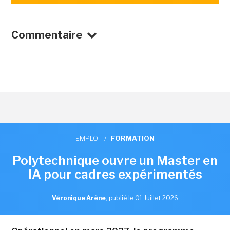
Commentaire
EMPLOI
/
FORMATION
Polytechnique ouvre un Master en
IA pour cadres expérimentés
Véronique Arène
,
publié le 01 Juillet 2026