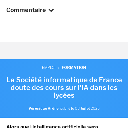
Commentaire
EMPLOI
/
FORMATION
La Société informatique de France
doute des cours sur l'IA dans les
lycées
Véronique Arène
,
publié le 03 Juillet 2026
Alors que l'intelligence artificielle sera