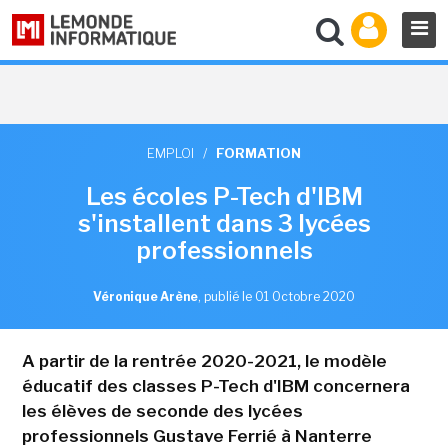
EMPLOI
/
FORMATION
Les écoles P-Tech d'IBM
s'installent dans 3 lycées
professionnels
Véronique Arène
,
publié le 01 Octobre 2020
A partir de la rentrée 2020-2021, le modèle
éducatif des classes P-Tech d'IBM concernera
les élèves de seconde des lycées
professionnels Gustave Ferrié à Nanterre