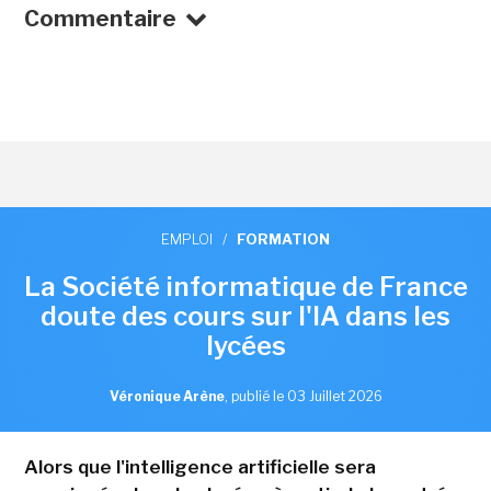
Commentaire
EMPLOI
/
FORMATION
La Société informatique de France
doute des cours sur l'IA dans les
lycées
Véronique Arène
,
publié le 03 Juillet 2026
Alors que l'intelligence artificielle sera