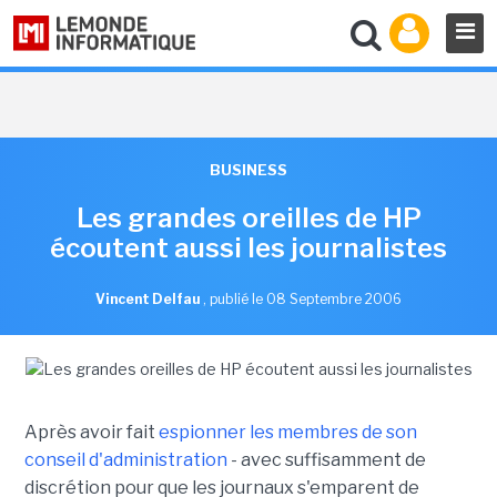
BUSINESS
Les grandes oreilles de HP
écoutent aussi les journalistes
Vincent Delfau
,
publié le 08 Septembre 2006
Après avoir fait
espionner les membres de son
conseil d'administration
- avec suffisamment de
discrétion pour que les journaux s'emparent de