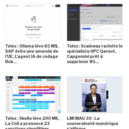
Telex : Ollama lève 65 M$,
Telex : Scaleway rachète le
SAP évite une amende de
spécialiste HPC Qarnot,
l'UE, L'agent IA de codage
Capgemini prêt à
Bob...
supprimer 85...
Telex : Skello lève 200 M€,
LMI MAG 30 : La
La Cnil a prononcé 23
souveraineté numérique
sanctions simplifiées
s'affirme