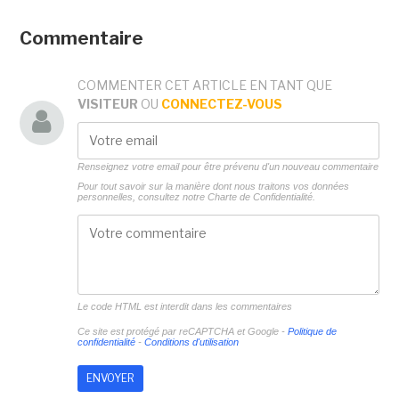
Commentaire
COMMENTER CET ARTICLE EN TANT QUE
VISITEUR
OU
CONNECTEZ-VOUS
Renseignez votre email pour être prévenu d'un nouveau commentaire
Pour tout savoir sur la manière dont nous traitons vos données
personnelles, consultez notre
Charte de Confidentialité.
Le code HTML est interdit dans les commentaires
Ce site est protégé par reCAPTCHA et Google -
Politique de
confidentialité
-
Conditions d'utilisation