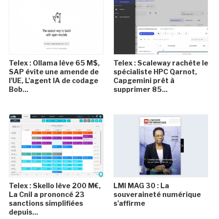
Telex : Ollama lève 65 M$,
Telex : Scaleway rachète le
SAP évite une amende de
spécialiste HPC Qarnot,
l'UE, L'agent IA de codage
Capgemini prêt à
Bob...
supprimer 85...
Telex : Skello lève 200 M€,
LMI MAG 30 : La
La Cnil a prononcé 23
souveraineté numérique
sanctions simplifiées
s'affirme
depuis...