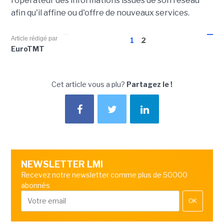
l'opérateur des informations issues de son réseau
afin qu'il affine ou d'offre de nouveaux services.
Article rédigé par
1
2
EuroTMT
Cet article vous a plu?
Partagez le !
NEWSLETTER LMI
Recevez notre newsletter comme plus de 50000
abonnés
OK