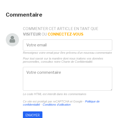
Commentaire
COMMENTER CET ARTICLE EN TANT QUE
VISITEUR
OU
CONNECTEZ-VOUS
Renseignez votre email pour être prévenu d'un nouveau commentaire
Pour tout savoir sur la manière dont nous traitons vos données
personnelles, consultez notre
Charte de Confidentialité.
Le code HTML est interdit dans les commentaires
Ce site est protégé par reCAPTCHA et Google -
Politique de
confidentialité
-
Conditions d'utilisation