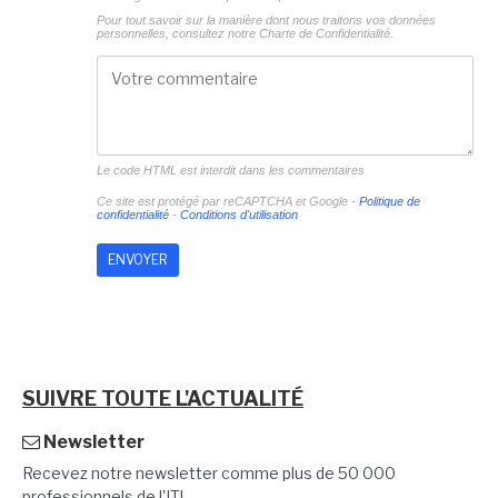
Pour tout savoir sur la manière dont nous traitons vos données
personnelles, consultez notre
Charte de Confidentialité.
Le code HTML est interdit dans les commentaires
Ce site est protégé par reCAPTCHA et Google -
Politique de
confidentialité
-
Conditions d'utilisation
SUIVRE TOUTE L'ACTUALITÉ
Newsletter
Recevez notre newsletter comme plus de 50 000
professionnels de l'IT!