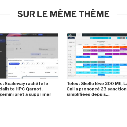
SUR LE MÊME THÈME
x : Scaleway rachète le
Telex : Skello lève 200 M€, L
ialiste HPC Qarnot,
Cnil a prononcé 23 sanction
emini prêt à supprimer
simplifiées depuis...