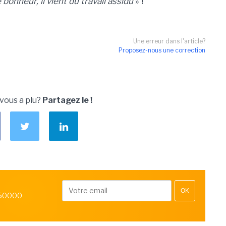
e bonheur, il vient du travail assidu
» !
Une erreur dans l'article?
Proposez-nous une correction
 vous a plu?
Partagez le !
OK
 50000