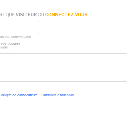
NT QUE
VISITEUR
OU
CONNECTEZ-VOUS
 nouveau commentaire
ns vos données
ialité.
s
Politique de confidentialité
-
Conditions d'utilisation