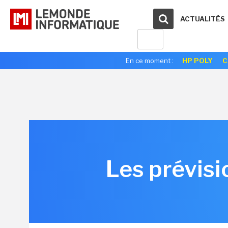
ACTUALITÉS
En ce moment :
HP POLY
C
Les prévis