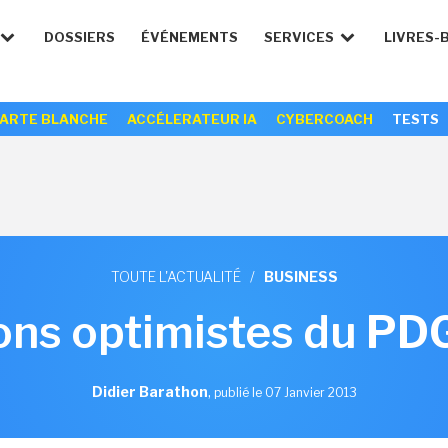
DOSSIERS
ÉVÉNEMENTS
SERVICES
LIVRES-
ARTE BLANCHE
ACCÉLERATEUR IA
CYBERCOACH
TESTS
TOUTE L'ACTUALITÉ
/
BUSINESS
ions optimistes du PD
Didier Barathon
,
publié le 07 Janvier 2013