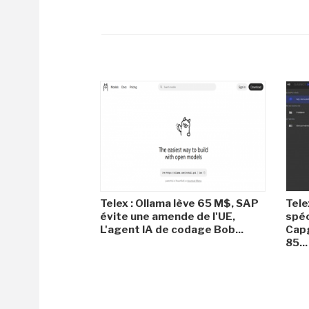
Telex : Ollama lève 65 M$, SAP
Tele
évite une amende de l'UE,
spéc
L'agent IA de codage Bob...
Capg
85...