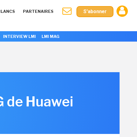
S'abonner
BLANCS
PARTENAIRES
INTERVIEW LMI
LMI MAG
G de Huawei