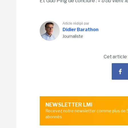
Et Guo Ping de conclure : «
d'où vient l
Article rédigé par
Didier Barathon
Journaliste
Cet article
NEWSLETTER LMI
Recevez notre newsletter comme plus de
abonnés