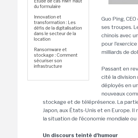
Étude de cas HMY Haut
du formulaire
Innovation et
Guo Ping, CEO 
transformation : Les
ses troupes. L
défis de la digitalisation
dans le secteur de la
chinois avec un
location
pour l'exercic
Ransomware et
milliards de do
stockage : Comment
sécuriser son
infrastructure
Passant en revu
cité la divisio
déployés en un
nouveaux comm
stockage et de téléprésence. La partie
Japon, aux États-Unis et en Europe. Il
la situation de l'économie mondiale ou
Un discours teinté d'humour