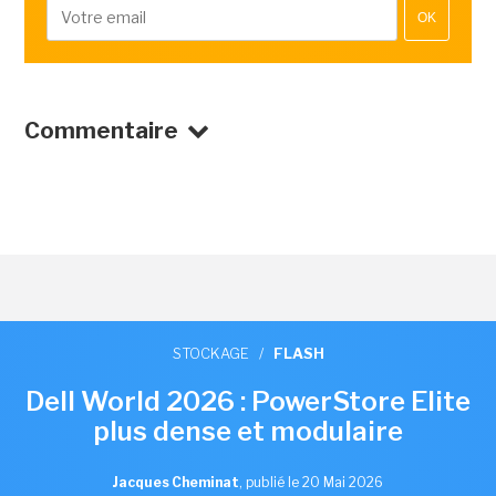
OK
Commentaire
STOCKAGE
/
FLASH
Dell World 2026 : PowerStore Elite
plus dense et modulaire
Jacques Cheminat
,
publié le 20 Mai 2026