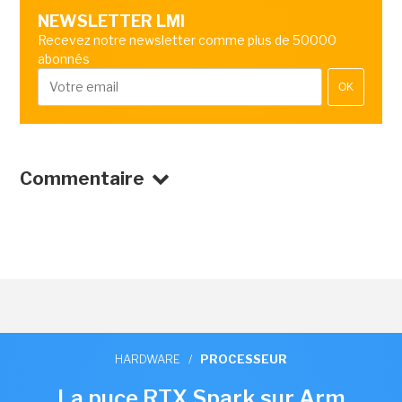
NEWSLETTER LMI
Recevez notre newsletter comme plus de 50000
abonnés
OK
Commentaire
HARDWARE
/
PROCESSEUR
La puce RTX Spark sur Arm