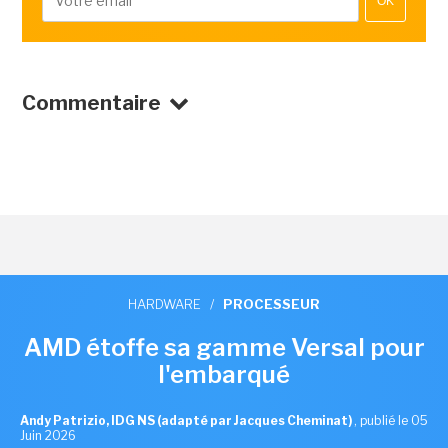
OK
Commentaire
HARDWARE
/
PROCESSEUR
AMD étoffe sa gamme Versal pour
l'embarqué
Andy Patrizio, IDG NS (adapté par Jacques Cheminat)
,
publié le 05
Juin 2026