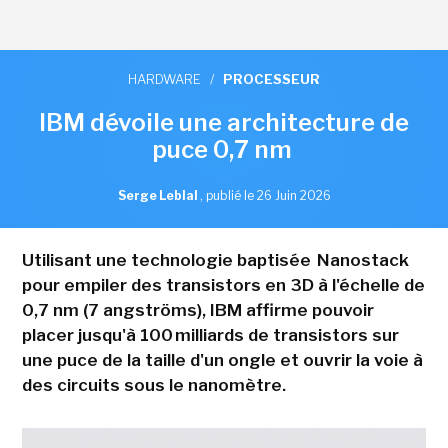
HARDWARE
/
PROCESSEUR
IBM dévoile une architecture de
puce 0,7 nm
Serge Leblal
,
publié le 26 Juin 2026
Utilisant une technologie baptisée Nanostack
pour empiler des transistors en 3D à l'échelle de
0,7 nm (7 angströms), IBM affirme pouvoir
placer jusqu'à 100 milliards de transistors sur
une puce de la taille d'un ongle et ouvrir la voie à
des circuits sous le nanomètre.