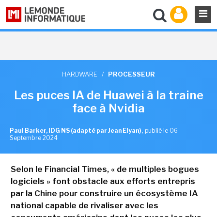
HARDWARE
/
PROCESSEUR
Les puces IA de Huawei à la traine
face à Nvidia
Paul Barker, IDG NS (adapté par Jean Elyan)
,
publié le 06
Septembre 2024
Selon le Financial Times, « de multiples bogues
logiciels » font obstacle aux efforts entrepris
par la Chine pour construire un écosystème IA
national capable de rivaliser avec les