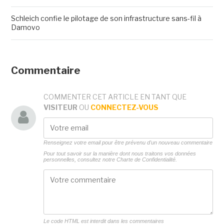
Schleich confie le pilotage de son infrastructure sans-fil à
Damovo
Commentaire
COMMENTER CET ARTICLE EN TANT QUE
VISITEUR
OU
CONNECTEZ-VOUS
Renseignez votre email pour être prévenu d'un nouveau commentaire
Pour tout savoir sur la manière dont nous traitons vos données
personnelles, consultez notre
Charte de Confidentialité.
Le code HTML est interdit dans les commentaires