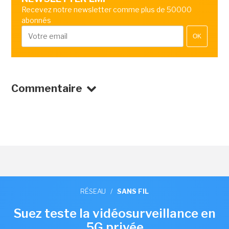
Recevez notre newsletter comme plus de 50000
abonnés
OK
Commentaire
RÉSEAU
/
SANS FIL
Suez teste la vidéosurveillance en
5G privée