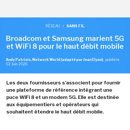
RÉSEAU
/
SANS FIL
Broadcom et Samsung marient 5G
et WiFi 8 pour le haut débit mobile
Andy Patrizio, Network World (adapté par Jean Elyan)
,
publié le
02 Juin 2026
Les deux fournisseurs s'associent pour fournir
une plateforme de référence intégrant une
puce WiFi 8 et un modem 5G. Elle est destinée
aux équipementiers et opérateurs qui
souhaitent étendre le haut débit mobile.