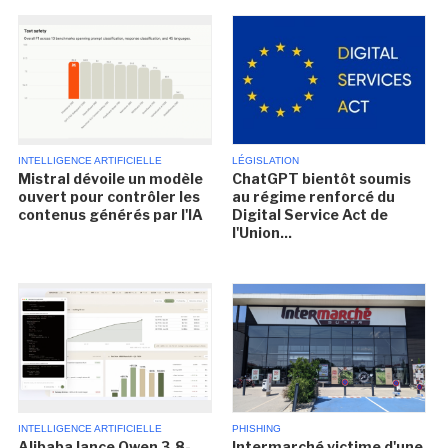
INTELLIGENCE ARTIFICIELLE
LÉGISLATION
Mistral dévoile un modèle
ChatGPT bientôt soumis
ouvert pour contrôler les
au régime renforcé du
contenus générés par l'IA
Digital Service Act de
l'Union...
INTELLIGENCE ARTIFICIELLE
PHISHING
Alibaba lance Qwen 3.8-
Intermarché victime d'une