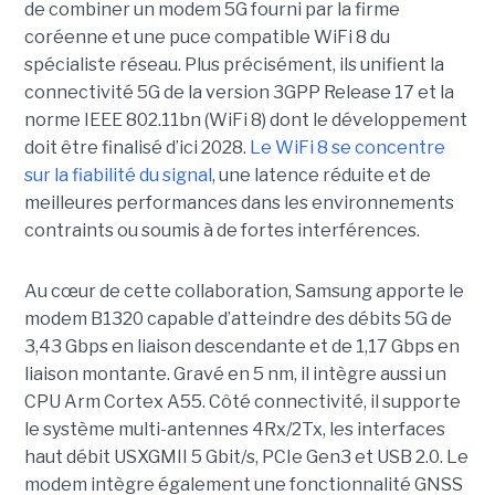
de combiner un modem 5G fourni par la firme
coréenne et une puce compatible WiFi 8 du
spécialiste réseau. Plus précisément, ils unifient la
connectivité 5G de la version 3GPP Release 17 et la
norme IEEE 802.11bn (WiFi 8) dont le développement
doit être finalisé d’ici 2028.
Le WiFi 8 se concentre
sur la fiabilité du signal
, une latence réduite et de
meilleures performances dans les environnements
contraints ou soumis à de fortes interférences.
Au cœur de cette collaboration, Samsung apporte le
modem B1320 capable d’atteindre des débits 5G de
3,43 Gbps en liaison descendante et de 1,17 Gbps en
liaison montante. Gravé en 5 nm, il intègre aussi un
CPU Arm Cortex A55. Côté connectivité, il supporte
le système multi-antennes 4Rx/2Tx, les interfaces
haut débit USXGMII 5 Gbit/s, PCIe Gen3 et USB 2.0. Le
modem intègre également une fonctionnalité GNSS