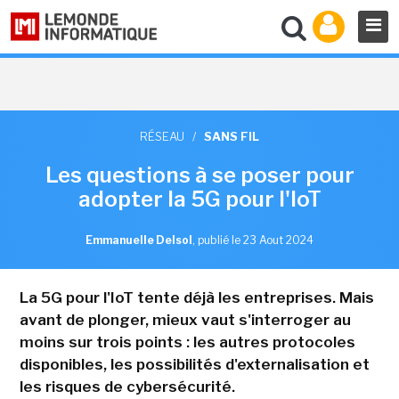
RÉSEAU
/
SANS FIL
Les questions à se poser pour
adopter la 5G pour l'IoT
Emmanuelle Delsol
,
publié le 23 Aout 2024
La 5G pour l'IoT tente déjà les entreprises. Mais
avant de plonger, mieux vaut s'interroger au
moins sur trois points : les autres protocoles
disponibles, les possibilités d'externalisation et
les risques de cybersécurité.