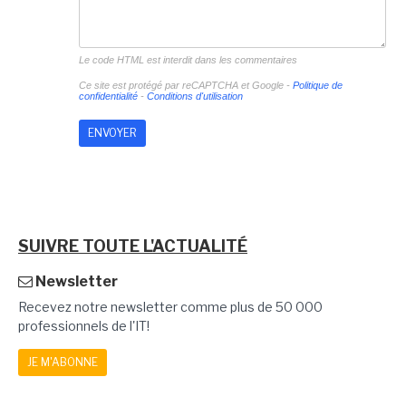
Le code HTML est interdit dans les commentaires
Ce site est protégé par reCAPTCHA et Google -
Politique de
confidentialité
-
Conditions d'utilisation
SUIVRE TOUTE L'ACTUALITÉ
Newsletter
Recevez notre newsletter comme plus de 50 000
professionnels de l'IT!
JE M'ABONNE