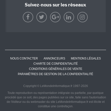
Suivez-nous sur les réseaux
NOUS CONTACTER
ANNONCEURS
MENTIONS LÉGALES
CHARTE DE CONFIDENTIALITÉ
CONDITIONS GÉNÉRALES DE VENTE
PARAMÈTRES DE GESTION DE LA CONFIDENTIALITÉ
Copyright © LeMondeInformatique.fr 1997-2026
Toute reproduction ou représentation intégrale ou partielle, par quelque
procédé que ce soit, des pages publiées sur ce site, faite sans l'autorisation
de l'éditeur ou du webmaster du site LeMondeInformatique.fr est illicite et
constitue une contrefaçon.