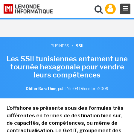
BUSINESS
/
SSII
Les SSII tunisiennes entament une
tournée hexagonale pour vendre
leurs compétences
Didier Barathon
,
publié le 04 Décembre 2009
L'offshore se présente sous des formules très
différentes en termes de destination bien sûr,
de capacités, de compétences, ou même de
contractualisation. Le GetIT, groupement des