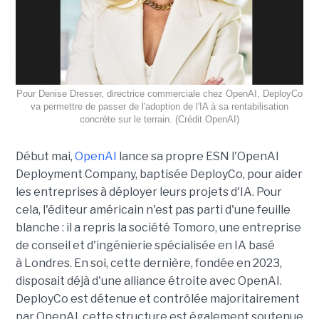
Pour Denise Dresser, directrice commerciale chez OpenAI, DeployCo
va permettre de passer de l'adoption de l'IA à sa rentabilisation
concrète sur le terrain. (Crédit OpenAI)
Début mai,
OpenAI
lance sa propre ESN l'OpenAI
Deployment Company, baptisée DeployCo, pour aider
les entreprises à déployer leurs projets d'IA. Pour
cela, l'éditeur américain n'est pas parti d'une feuille
blanche : il a repris la société Tomoro, une entreprise
de conseil et d'ingénierie spécialisée en IA basé
à Londres. En soi, cette dernière, fondée en 2023,
disposait déjà d'une alliance étroite avec OpenAI.
DeployCo est détenue et contrôlée majoritairement
par OpenAI, cette structure est également soutenue