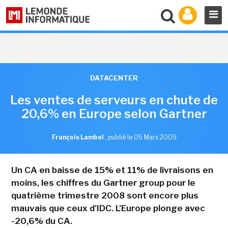
DATACENTER
Les ventes de serveurs en chute de
20,6% en Europe selon Gartner
François Lambel
,
publié le 05 Mars 2009
Un CA en baisse de 15% et 11% de livraisons en
moins, les chiffres du Gartner group pour le
quatrième trimestre 2008 sont encore plus
mauvais que ceux d'IDC. L'Europe plonge avec
-20,6% du CA.