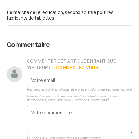
Le marché de l'e-éducation, second souffle pour les
fabricants de tablettes
Commentaire
COMMENTER CET ARTICLE EN TANT QUE
VISITEUR
OU
CONNECTEZ-VOUS
Renseignez votre email pour être prévenu d'un nouveau commentaire
Pour tout savoir sur la manière dont nous traitons vos données
personnelles, consultez notre
Charte de Confidentialité.
Le code HTML est interdit dans les commentaires