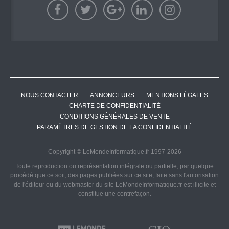
NOUS CONTACTER
ANNONCEURS
MENTIONS LÉGALES
CHARTE DE CONFIDENTIALITÉ
CONDITIONS GÉNÉRALES DE VENTE
PARAMÈTRES DE GESTION DE LA CONFIDENTIALITÉ
Copyright © LeMondeInformatique.fr 1997-2026
Toute reproduction ou représentation intégrale ou partielle, par quelque
procédé que ce soit, des pages publiées sur ce site, faite sans l'autorisation
de l'éditeur ou du webmaster du site LeMondeInformatique.fr est illicite et
constitue une contrefaçon.