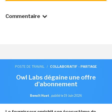
Commentaire
POSTE DE TRAVAIL
/
COLLABORATIF - PARTAGE
Owl Labs dégaine une offre
d'abonnement
Benoît Huet
,
publié le 19 Juin 2026
Le fournisseur enrichit son écosystème de