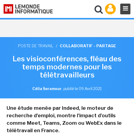
POSTE DE TRAVAIL
/
COLLABORATIF - PARTAGE
Les visioconférences, fléau des
temps modernes pour les
télétravailleurs
Célia Seramour
,
publié le 09 Avril 2021
Une étude menée par Indeed, le moteur de
recherche d'emploi, montre l'impact d'outils
comme Meet, Teams, Zoom ou WebEx dans le
télétravail en France.