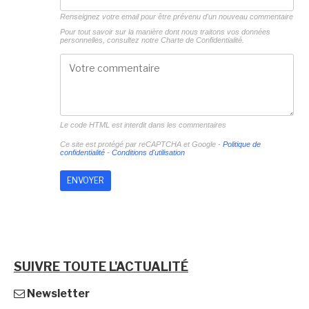
Renseignez votre email pour être prévenu d'un nouveau commentaire
Pour tout savoir sur la manière dont nous traitons vos données
personnelles, consultez notre
Charte de Confidentialité.
Le code HTML est interdit dans les commentaires
Ce site est protégé par reCAPTCHA et Google -
Politique de
confidentialité
-
Conditions d'utilisation
SUIVRE TOUTE L'ACTUALITÉ
Newsletter