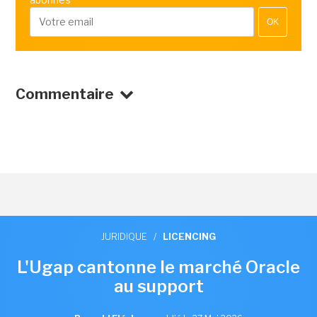
OK
Commentaire
JURIDIQUE
/
LICENCING
L'Ugap cantonne le marché Oracle
au support