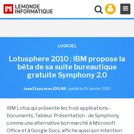
LOGICIEL
Lotusphere 2010 : IBM propose la
bêta de sa suite bureautique
gratuite Symphony 2.0
Jean Elyan avec IDG NS
,
publié le 19 Janvier 2010
IBM Lotus qui présente les trois applications -
Documents, Tableur, Présentation - de Symphony,
comme une alternative bon marché à Microsoft
Office et à Google Docs, affiche aussi son intention