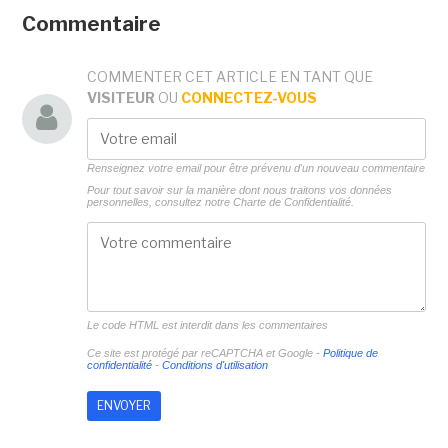
Commentaire
COMMENTER CET ARTICLE EN TANT QUE
VISITEUR
OU
CONNECTEZ-VOUS
Renseignez votre email pour être prévenu d'un nouveau commentaire
Pour tout savoir sur la manière dont nous traitons vos données
personnelles, consultez notre
Charte de Confidentialité.
Le code HTML est interdit dans les commentaires
Ce site est protégé par reCAPTCHA et Google -
Politique de
confidentialité
-
Conditions d'utilisation