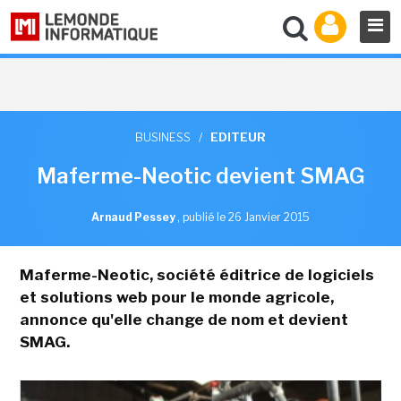
BUSINESS
/
EDITEUR
Maferme-Neotic devient SMAG
Arnaud Pessey
,
publié le 26 Janvier 2015
Maferme-Neotic, société éditrice de logiciels
et solutions web pour le monde agricole,
annonce qu'elle change de nom et devient
SMAG.