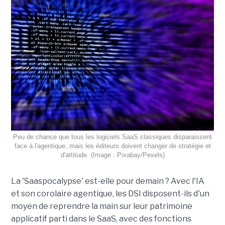
Peu de chance que tous les logiciels SaaS classiques disparaissent
face à l'agentique, mais les éditeurs doivent changer de stratégie et
d'attitude. (Image : Pixabay/Pexels)
La 'Saaspocalypse' est-elle pour demain ? Avec l'IA
et son corolaire agentique, les DSI disposent-ils d'un
moyen de reprendre la main sur leur patrimoine
applicatif parti dans le SaaS, avec des fonctions