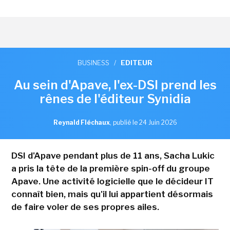
BUSINESS
/
EDITEUR
Au sein d'Apave, l'ex-DSI prend les
rênes de l'éditeur Synidia
Reynald Fléchaux
,
publié le 24 Juin 2026
DSI d'Apave pendant plus de 11 ans, Sacha Lukic
a pris la tête de la première spin-off du groupe
Apave. Une activité logicielle que le décideur IT
connaît bien, mais qu'il lui appartient désormais
de faire voler de ses propres ailes.