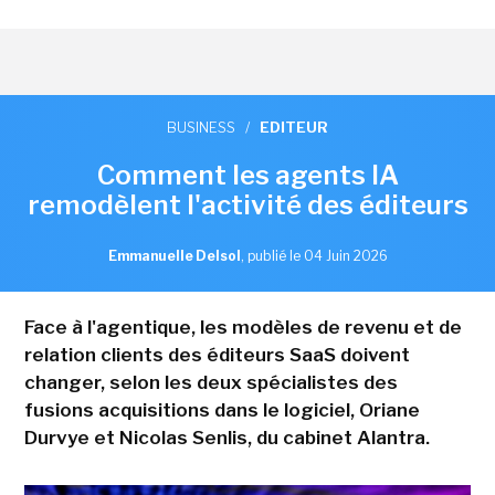
BUSINESS
/
EDITEUR
Comment les agents IA
remodèlent l'activité des éditeurs
Emmanuelle Delsol
,
publié le 04 Juin 2026
Face à l'agentique, les modèles de revenu et de
relation clients des éditeurs SaaS doivent
changer, selon les deux spécialistes des
fusions acquisitions dans le logiciel, Oriane
Durvye et Nicolas Senlis, du cabinet Alantra.