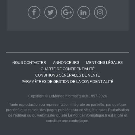
NOUS CONTACTER
ANNONCEURS
MENTIONS LÉGALES
CHARTE DE CONFIDENTIALITÉ
CONDITIONS GÉNÉRALES DE VENTE
PARAMÈTRES DE GESTION DE LA CONFIDENTIALITÉ
Copyright © LeMondeInformatique.fr 1997-2026
Toute reproduction ou représentation intégrale ou partielle, par quelque
procédé que ce soit, des pages publiées sur ce site, faite sans l'autorisation
de l'éditeur ou du webmaster du site LeMondeInformatique.fr est illicite et
constitue une contrefaçon.