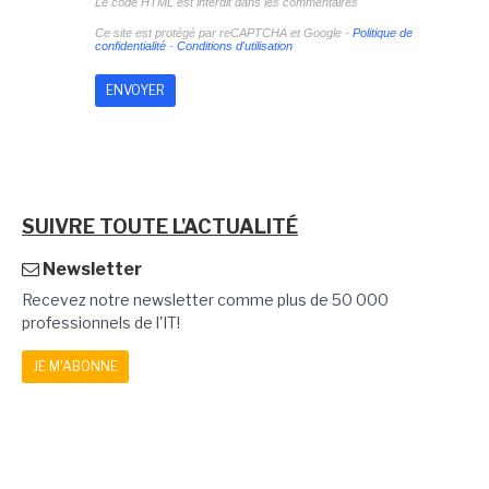
Le code HTML est interdit dans les commentaires
Ce site est protégé par reCAPTCHA et Google -
Politique de
confidentialité
-
Conditions d'utilisation
SUIVRE TOUTE L'ACTUALITÉ
Newsletter
Recevez notre newsletter comme plus de 50 000
professionnels de l'IT!
JE M'ABONNE