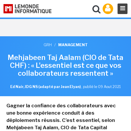
GRH
/
MANAGEMENT
Mehjabeen Taj Aalam (CIO de Tata
CHF) : « L'essentiel est ce que vos
collaborateurs ressentent »
Ed Nair, IDG NS (adapté par Jean Elyan)
,
publié le 09 Aout 2021
Gagner la confiance des collaborateurs avec
une bonne expérience conduit à des
déploiements réussis. C'est essentiel, selon
Mehjabeen Taj Aalam, CIO de Tata Capital