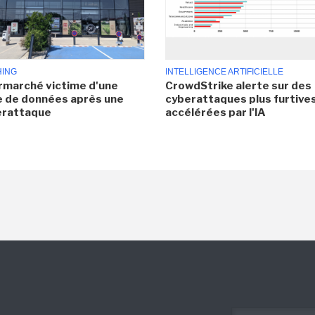
HING
INTELLIGENCE ARTIFICIELLE
rmarché victime d'une
CrowdStrike alerte sur des
e de données après une
cyberattaques plus furtives
erattaque
accélérées par l'IA