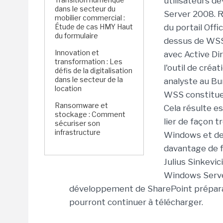
utilisateurs d
dans le secteur du
Server 2008. 
mobilier commercial :
Étude de cas HMY Haut
du portail Offi
du formulaire
dessus de WSS 
Innovation et
avec Active Di
transformation : Les
l'outil de créa
défis de la digitalisation
dans le secteur de la
analyste au Bu
location
WSS constitue 
Ransomware et
Cela résulte e
stockage : Comment
lier de façon 
sécuriser son
infrastructure
Windows et de
davantage de fl
Julius Sinkevic
Windows Server
développement de SharePoint préparait
pourront continuer à télécharger.