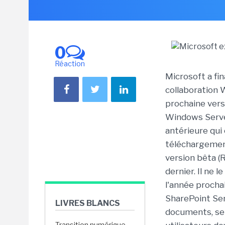
0
Réaction
Microsoft a fin
collaboration 
prochaine vers
Windows Server
antérieure qui 
téléchargement
version bêta 
dernier. Il ne l
l'année proch
SharePoint Ser
LIVRES BLANCS
documents, ser
Transition numérique