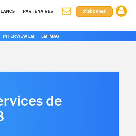
S'abonner
BLANCS
PARTENAIRES
INTERVIEW LMI
LMI MAG
ervices de
8