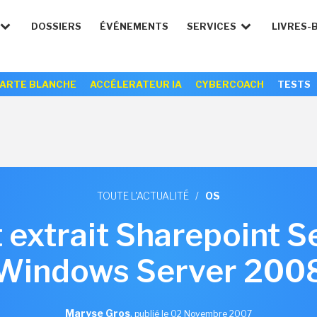
DOSSIERS
ÉVÉNEMENTS
SERVICES
LIVRES-
ARTE BLANCHE
ACCÉLERATEUR IA
CYBERCOACH
TESTS
TOUTE L'ACTUALITÉ
/
OS
 extrait Sharepoint S
Windows Server 200
Maryse Gros
,
publié le 02 Novembre 2007