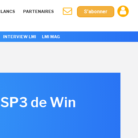
S'abonner
BLANCS
PARTENAIRES
INTERVIEW LMI
LMI MAG
 SP3 de Win