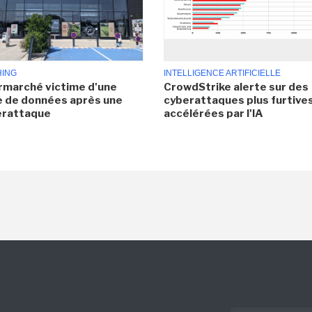
HING
INTELLIGENCE ARTIFICIELLE
rmarché victime d'une
CrowdStrike alerte sur des
e de données après une
cyberattaques plus furtives
erattaque
accélérées par l'IA