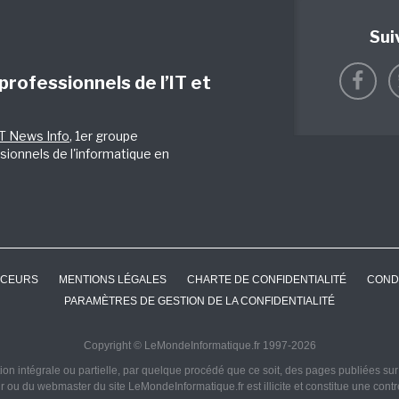
Sui
 professionnels de l’IT et
IT News Info
, 1er groupe
sionnels de l'informatique en
CEURS
MENTIONS LÉGALES
CHARTE DE CONFIDENTIALITÉ
COND
PARAMÈTRES DE GESTION DE LA CONFIDENTIALITÉ
Copyright © LeMondeInformatique.fr 1997-2026
on intégrale ou partielle, par quelque procédé que ce soit, des pages publiées sur ce
ur ou du webmaster du site LeMondeInformatique.fr est illicite et constitue une cont