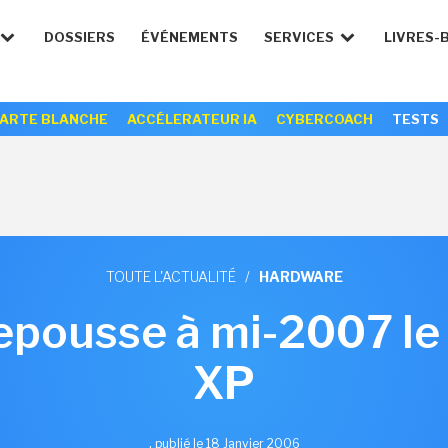
DOSSIERS
ÉVÉNEMENTS
SERVICES
LIVRES-
ARTE BLANCHE
ACCÉLERATEUR IA
CYBERCOACH
TESTS
TOUTE L'ACTUALITÉ
/
HARDWARE
repousse à mi-2007 le
XP
,
publié le 18 Janvier 2006