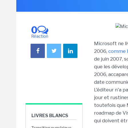
0
Réaction
Microsoft ne l
2006,
comme l'
de juin 2007, s
que les dévelo
2006, accapare
date communiqu
L'éditeur n'a p
jour et rustin
toutefois que 
roadmap de Vi
LIVRES BLANCS
qui doivent êtr
Transition numérique