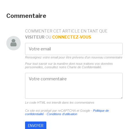
Commentaire
COMMENTER CET ARTICLE EN TANT QUE
VISITEUR
OU
CONNECTEZ-VOUS
Renseignez votre email pour être prévenu d'un nouveau commentaire
Pour tout savoir sur la manière dont nous traitons vos données
personnelles, consultez notre
Charte de Confidentialité.
Le code HTML est interdit dans les commentaires
Ce site est protégé par reCAPTCHA et Google -
Politique de
confidentialité
-
Conditions d'utilisation