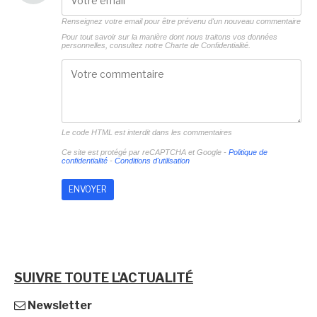
Renseignez votre email pour être prévenu d'un nouveau commentaire
Pour tout savoir sur la manière dont nous traitons vos données
personnelles, consultez notre
Charte de Confidentialité.
Le code HTML est interdit dans les commentaires
Ce site est protégé par reCAPTCHA et Google -
Politique de
confidentialité
-
Conditions d'utilisation
SUIVRE TOUTE L'ACTUALITÉ
Newsletter