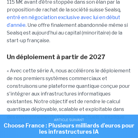
115 M€ avant d’être stoppée dans son élan par la
proposition de rachat de la société suisse Sealsq,
entré en négociation exclusive avec lui en début
d’année
. Une offre finalement abandonnée même si
Sealsq est aujourd’hui au capital (minoritaire) de la
start-up française.
Un déploiement à partir de 2027
« Avec cette série A, nous accélérons le déploiement
de nos premiers systèmes commerciaux et
construisons une plateforme quantique conçue pour
s'intégrer aux infrastructures informatiques
existantes. Notre objectif est de rendre le calcul
quantique déployable, scalable et exploitable dans
des environnements industriels actuels », explique
ARTICLE SUIVANT
Maud Vinet.
Choose France : Plusieurs milliards d'euros pour
les infrastructures IA