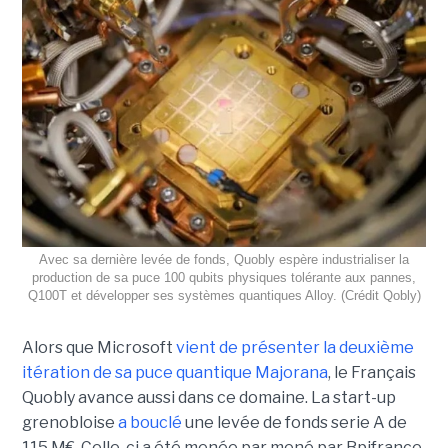
Avec sa dernière levée de fonds, Quobly espère industrialiser la
production de sa puce 100 qubits physiques tolérante aux pannes,
Q100T et développer ses systèmes quantiques Alloy. (Crédit Qobly)
Alors que Microsoft
vient de présenter la deuxième
itération de sa puce quantique Majorana
, le Français
Quobly avance aussi dans ce domaine. La start-up
grenobloise
a bouclé
une levée de fonds serie A de
115 M€. Celle-ci a été menée par mené par Bpifrance,