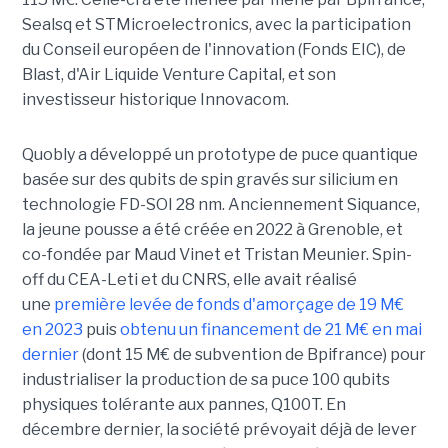
Sealsq et STMicroelectronics, avec la participation
du Conseil européen de l'innovation (Fonds EIC), de
Blast, d'Air Liquide Venture Capital, et son
investisseur historique Innovacom.
Quobly a développé un prototype de puce quantique
basée sur des qubits de spin gravés sur silicium en
technologie FD-SOI 28 nm. Anciennement Siquance,
la jeune pousse a été créée en 2022 à Grenoble, et
co-fondée par Maud Vinet et Tristan Meunier. Spin-
off du CEA-Leti et du CNRS, elle avait réalisé
une
première levée de fonds d'amorçage de 19 M€
en 2023
puis
obtenu un financement de 21 M€ en mai
dernier
(dont 15 M€ de subvention de Bpifrance) pour
industrialiser la production de sa puce 100 qubits
physiques tolérante aux pannes, Q100T. En
décembre dernier, la société prévoyait déjà de lever