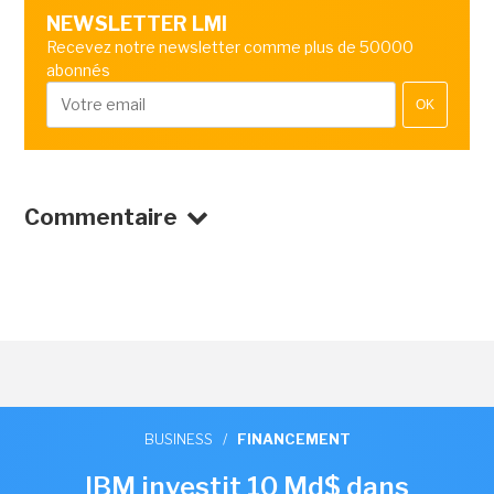
NEWSLETTER LMI
Recevez notre newsletter comme plus de 50000
abonnés
OK
Commentaire
BUSINESS
/
FINANCEMENT
IBM investit 10 Md$ dans