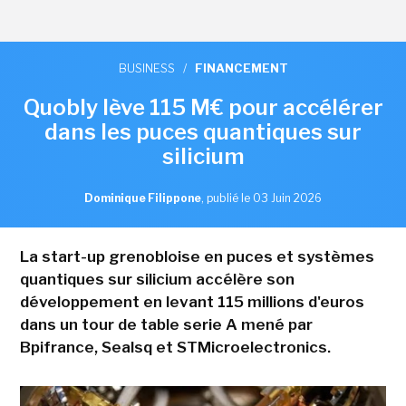
BUSINESS
/
FINANCEMENT
Quobly lève 115 M€ pour accélérer
dans les puces quantiques sur
silicium
Dominique Filippone
,
publié le 03 Juin 2026
La start-up grenobloise en puces et systèmes
quantiques sur silicium accélère son
développement en levant 115 millions d'euros
dans un tour de table serie A mené par
Bpifrance, Sealsq et STMicroelectronics.