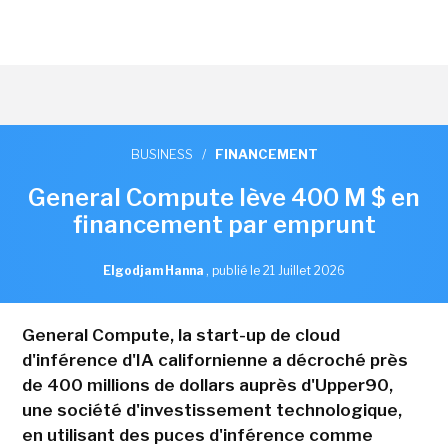
BUSINESS
/
FINANCEMENT
General Compute lève 400 M $ en
financement par emprunt
Elgodjam Hanna
,
publié le 21 Juillet 2026
General Compute, la start-up de cloud
d'inférence d'IA californienne a décroché près
de 400 millions de dollars auprès d'Upper90,
une société d'investissement technologique,
en utilisant des puces d'inférence comme