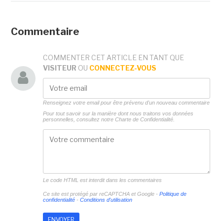
Commentaire
COMMENTER CET ARTICLE EN TANT QUE
VISITEUR
OU
CONNECTEZ-VOUS
Renseignez votre email pour être prévenu d'un nouveau commentaire
Pour tout savoir sur la manière dont nous traitons vos données
personnelles, consultez notre
Charte de Confidentialité.
Le code HTML est interdit dans les commentaires
Ce site est protégé par reCAPTCHA et Google -
Politique de
confidentialité
-
Conditions d'utilisation