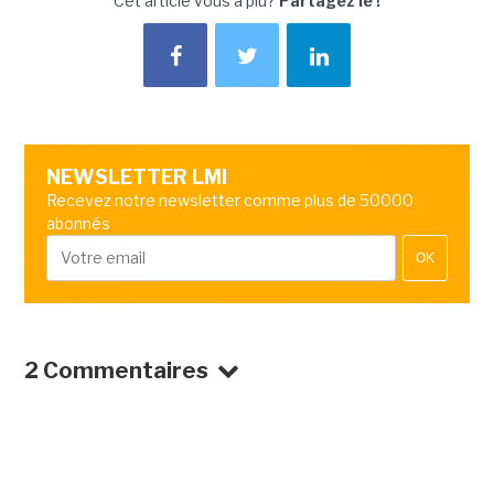
Cet article vous a plu?
Partagez le !
NEWSLETTER LMI
Recevez notre newsletter comme plus de 50000
abonnés
OK
2 Commentaires