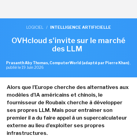
LOGICIEL
/
INTELLIGENCE ARTIFICIELLE
OVHcloud s'invite sur le marché
des LLM
Prasanth Aby Thomas, ComputerWorld (adapté par Pierre Khan)
,
publié le 19 Juin 2026
Alors que l'Europe cherche des alternatives aux
modèles d'IA américains et chinois, le
fournisseur de Roubaix cherche à développer
ses propres LLM. Mais pour entrainer son
premier il a du faire appel à un supercalculateur
externe au lieu d'exploiter ses propres
infrastructures.