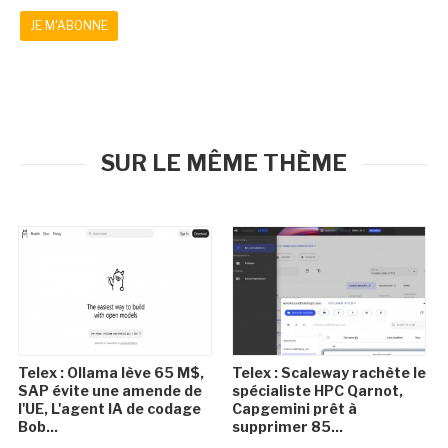
JE M'ABONNE
SUR LE MÊME THÈME
Telex : Ollama lève 65 M$,
Telex : Scaleway rachète le
SAP évite une amende de
spécialiste HPC Qarnot,
l'UE, L'agent IA de codage
Capgemini prêt à
Bob...
supprimer 85...