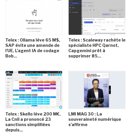
Telex : Ollama lève 65 M$,
Telex : Scaleway rachète le
SAP évite une amende de
spécialiste HPC Qarnot,
l'UE, L'agent IA de codage
Capgemini prêt à
Bob...
supprimer 85...
Telex : Skello lève 200 M€,
LMI MAG 30 : La
La Cnil a prononcé 23
souveraineté numérique
sanctions simplifiées
s'affirme
depuis...