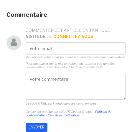
Commentaire
COMMENTER CET ARTICLE EN TANT QUE
VISITEUR
OU
CONNECTEZ-VOUS
Renseignez votre email pour être prévenu d'un nouveau commentaire
Pour tout savoir sur la manière dont nous traitons vos données
personnelles, consultez notre
Charte de Confidentialité.
Le code HTML est interdit dans les commentaires
Ce site est protégé par reCAPTCHA et Google -
Politique de
confidentialité
-
Conditions d'utilisation