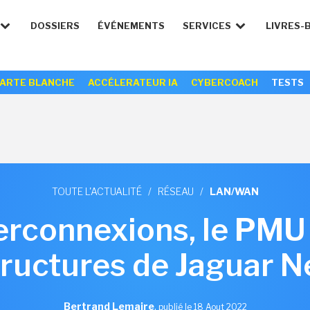
DOSSIERS
ÉVÉNEMENTS
SERVICES
LIVRES-
ARTE BLANCHE
ACCÉLERATEUR IA
CYBERCOACH
TESTS
TOUTE L'ACTUALITÉ
/
RÉSEAU
/
LAN/WAN
erconnexions, le PMU 
tructures de Jaguar 
Bertrand Lemaire
,
publié le 18 Aout 2022