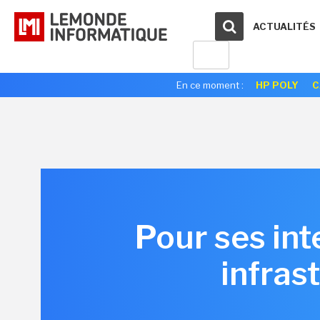
ACTUALITÉS
En ce moment :
HP POLY
C
Pour ses int
infras