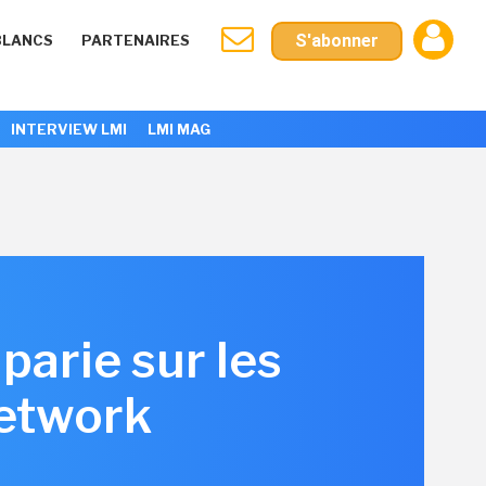
S'abonner
BLANCS
PARTENAIRES
INTERVIEW LMI
LMI MAG
parie sur les
Network