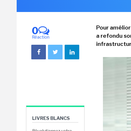
Pour amélior
0
a refondu so
Réaction
infrastructu
LIVRES BLANCS
Révolutionnez votre