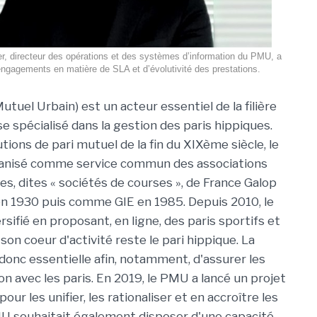
, directeur des opérations et des systèmes d’information du PMU, a
engagements en matière de SLA et d’évolutivité des prestations.
tuel Urbain) est un acteur essentiel de la filière
e spécialisé dans la gestion des paris hippiques.
utions de pari mutuel de la fin du XIXème siècle, le
anisé comme service commun des associations
es, dites « sociétés de courses », de France Galop
en 1930 puis comme GIE en 1985. Depuis 2010, le
sifié en proposant, en ligne, des paris sportifs et
son coeur d'activité reste le pari hippique. La
onc essentielle afin, notamment, d'assurer les
n avec les paris. En 2019, le PMU a lancé un projet
r les unifier, les rationaliser et en accroître les
PMU souhaitait également disposer d'une capacité