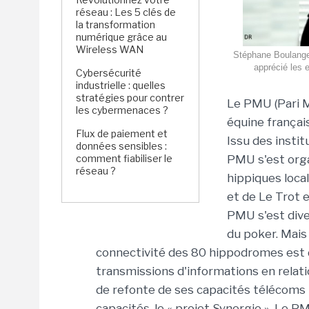
réseau : Les 5 clés de
la transformation
numérique grâce au
Wireless WAN
Stéphane Boulanger
apprécié les 
Cybersécurité
industrielle : quelles
stratégies pour contrer
Le PMU (Pari Mu
les cybermenaces ?
équine français
Flux de paiement et
Issu des instit
données sensibles :
comment fiabiliser le
PMU s'est org
réseau ?
hippiques local
et de Le Trot 
PMU s'est diver
du poker. Mais 
connectivité des 80 hippodromes est d
transmissions d'informations en relatio
de refonte de ses capacités télécoms pou
capacités, le « projet Synergie ». Le 