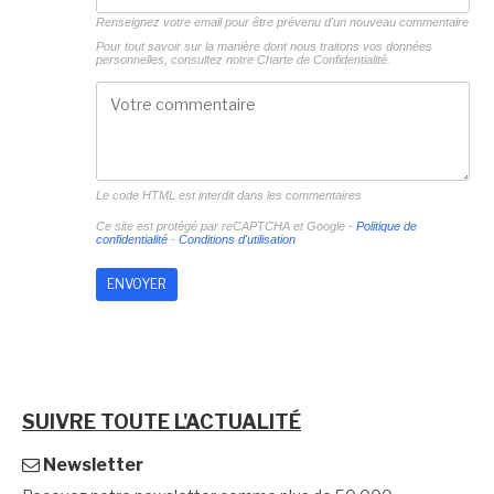
Renseignez votre email pour être prévenu d'un nouveau commentaire
Pour tout savoir sur la manière dont nous traitons vos données
personnelles, consultez notre
Charte de Confidentialité.
Le code HTML est interdit dans les commentaires
Ce site est protégé par reCAPTCHA et Google -
Politique de
confidentialité
-
Conditions d'utilisation
SUIVRE TOUTE L'ACTUALITÉ
Newsletter