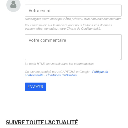
Renseignez votre email pour être prévenu d'un nouveau commentaire
Pour tout savoir sur la manière dont nous traitons vos données
personnelles, consultez notre
Charte de Confidentialité.
Le code HTML est interdit dans les commentaires
Ce site est protégé par reCAPTCHA et Google -
Politique de
confidentialité
-
Conditions d'utilisation
SUIVRE TOUTE L'ACTUALITÉ