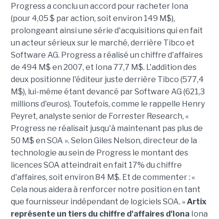
Progress a conclu un accord pour racheter Iona
(pour 4,05 $ par action, soit environ 149 M$),
prolongeant ainsi une série d'acquisitions qui en fait
un acteur sérieux sur le marché, derrière Tibco et
Software AG. Progress a réalisé un chiffre d'affaires
de 494 M$ en 2007, et Iona 77,7 M$. L'addition des
deux positionne l'éditeur juste derrière Tibco (577,4
M$), lui-même étant devancé par Software AG (621,3
millions d'euros). Toutefois, comme le rappelle Henry
Peyret, analyste senior de Forrester Research, «
Progress ne réalisait jusqu'à maintenant pas plus de
50 M$ en SOA ». Selon Giles Nelson, directeur de la
technologie au sein de Progress le montant des
licences SOA atteindrait en fait 17% du chiffre
d'affaires, soit environ 84 M$. Et de commenter : «
Cela nous aidera à renforcer notre position en tant
que fournisseur indépendant de logiciels SOA. »
Artix
représente un tiers du chiffre d'affaires d'Iona
Iona