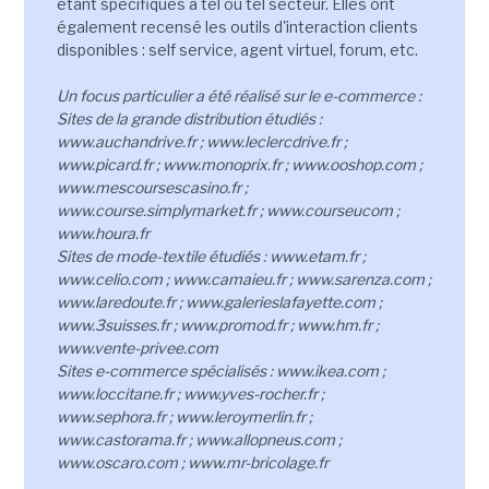
étant spécifiques à tel ou tel secteur. Elles ont
également recensé les outils d'interaction clients
disponibles : self service, agent virtuel, forum, etc.
Un focus particulier a été réalisé sur le e-commerce
:
Sites de la grande distribution étudiés :
www.auchandrive.fr ; www.leclercdrive.fr ;
www.picard.fr ; www.monoprix.fr ; www.ooshop.com ;
www.mescoursescasino.fr ;
www.course.simplymarket.fr ; www.courseucom ;
www.houra.fr
Sites de mode-textile étudiés : www.etam.fr ;
www.celio.com ; www.camaieu.fr ; www.sarenza.com ;
www.laredoute.fr ; www.galerieslafayette.com ;
www.3suisses.fr ; www.promod.fr ; www.hm.fr ;
www.vente-privee.com
Sites e-commerce spécialisés : www.ikea.com ;
www.loccitane.fr ; www.yves-rocher.fr ;
www.sephora.fr ; www.leroymerlin.fr ;
www.castorama.fr ; www.allopneus.com ;
www.oscaro.com ; www.mr-bricolage.fr