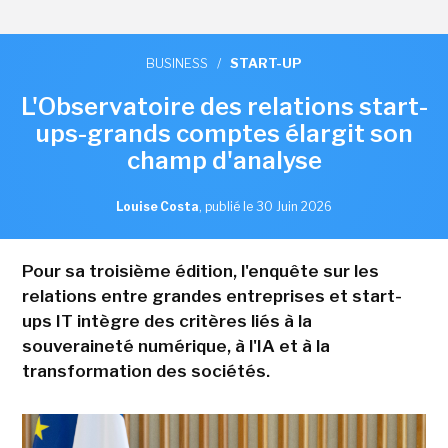
BUSINESS
/
START-UP
L'Observatoire des relations start-
ups-grands comptes élargit son
champ d'analyse
Louise Costa
,
publié le 30 Juin 2026
Pour sa troisième édition, l'enquête sur les
relations entre grandes entreprises et start-
ups IT intègre des critères liés à la
souveraineté numérique, à l'IA et à la
transformation des sociétés.