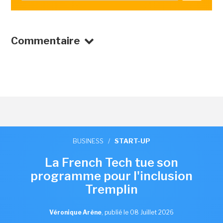
Commentaire
BUSINESS
/
START-UP
La French Tech tue son
programme pour l'inclusion
Tremplin
Véronique Arène
,
publié le 08 Juillet 2026