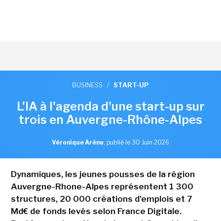
BUSINESS
/
START-UP
L'IA à l'agenda d'une start-up sur
trois en Auvergne-Rhône-Alpes
Véronique Arène
,
publié le 30 Juin 2026
Dynamiques, les jeunes pousses de la région
Auvergne-Rhone-Alpes représentent 1 300
structures, 20 000 créations d'emplois et 7
Md€ de fonds levés selon France Digitale.