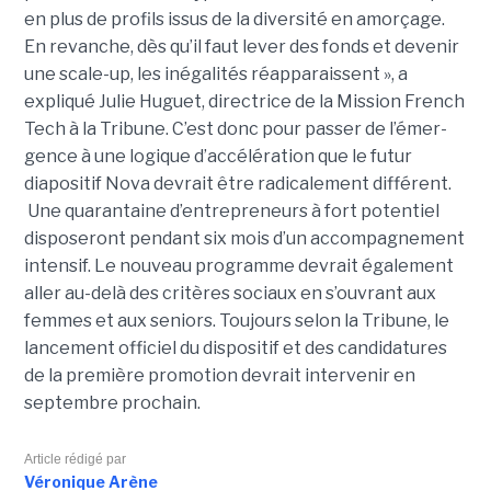
en plus de pro­fils issus de la diver­sité en amorçage.
En revanche, dès qu’il faut lever des fonds et deve­nir
une scale-up, les inéga­li­tés réap­pa­raissent », a
expliqué Julie Huguet, directrice de la Mission French
Tech à la Tribune. C’est donc pour passer de l’émer­
gence à une logique d’accé­lé­ra­tion que le futur
diapositif Nova devrait être radi­ca­le­ment dif­fé­rent.
Une qua­ran­taine d’entre­pre­neurs à fort poten­tiel
disposeront pen­dant six mois d’un accom­pa­gne­ment
inten­sif. Le nouveau pro­gramme devrait également
aller au-delà des critères sociaux en s’ouvrant aux
femmes et aux seniors. Toujours selon la Tribune, le
lancement officiel du dispositif et des candidatures
de la première promotion devrait intervenir en
septembre prochain.
Article rédigé par
Véronique Arène