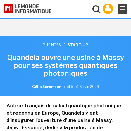
BUSINESS
/
START-UP
Quandela ouvre une usine à Massy
pour ses systèmes quantiques
photoniques
Célia Seramour
,
publié le 26 Juin 2023
Acteur français du calcul quantique photonique
et reconnu en Europe, Quandela vient
d'inaugurer l'ouverture d'une usine à Massy,
dans l'Essonne, dédié à la production de