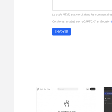
Le code HTML est interdit dans les commentaire
Ce site est protégé par reCAPTCHA et Google -