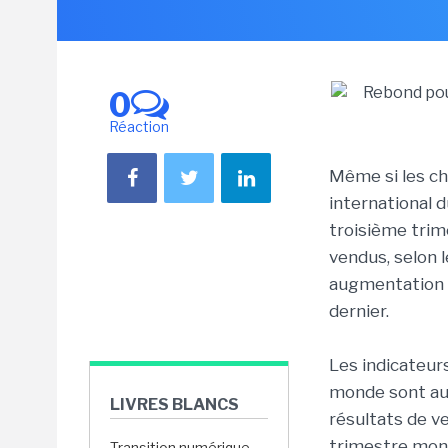
0
Réaction
Même si les chi
international 
troisième trim
vendus, selon 
augmentation 
dernier.
Les indicateur
monde sont au 
LIVRES BLANCS
résultats de v
trimestre mon
Transition numérique