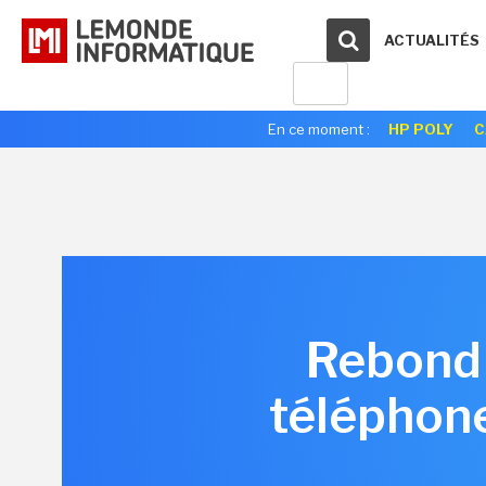
ACTUALITÉS
En ce moment :
HP POLY
C
Rebond 
téléphon