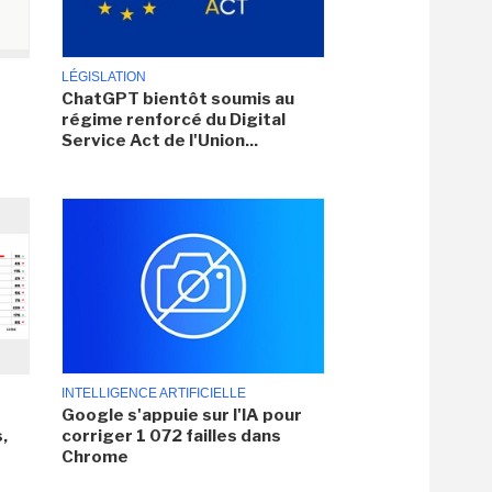
LÉGISLATION
ChatGPT bientôt soumis au
régime renforcé du Digital
Service Act de l'Union...
INTELLIGENCE ARTIFICIELLE
Google s'appuie sur l'IA pour
,
corriger 1 072 failles dans
Chrome