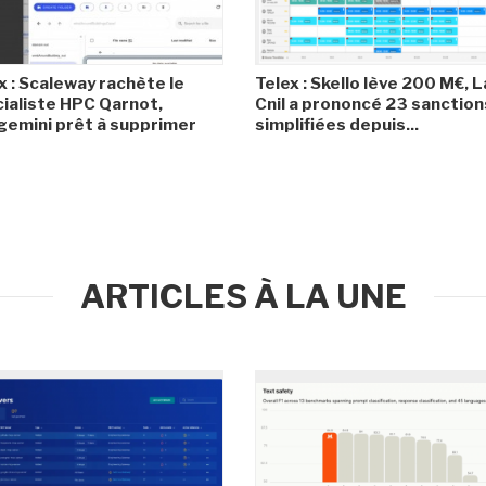
x : Scaleway rachète le
Telex : Skello lève 200 M€, L
ialiste HPC Qarnot,
Cnil a prononcé 23 sanction
emini prêt à supprimer
simplifiées depuis...
ARTICLES À LA UNE