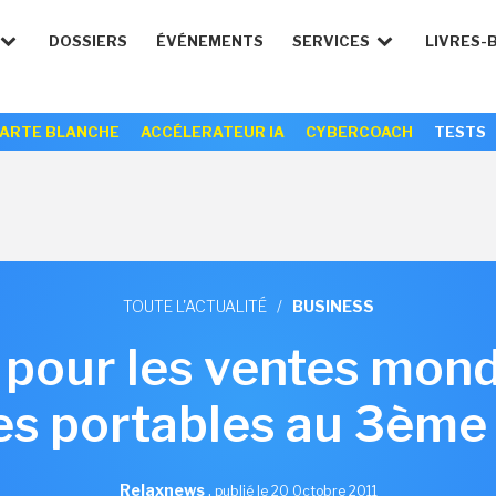
DOSSIERS
ÉVÉNEMENTS
SERVICES
LIVRES-
ARTE BLANCHE
ACCÉLERATEUR IA
CYBERCOACH
TESTS
TOUTE L'ACTUALITÉ
/
BUSINESS
pour les ventes mond
es portables au 3ème 
Relaxnews
,
publié le 20 Octobre 2011