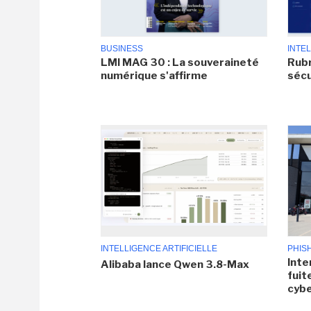
BUSINESS
INTEL
LMI MAG 30 : La souveraineté
Rubr
numérique s'affirme
sécu
INTELLIGENCE ARTIFICIELLE
PHIS
Inte
Alibaba lance Qwen 3.8-Max
fuit
cyb