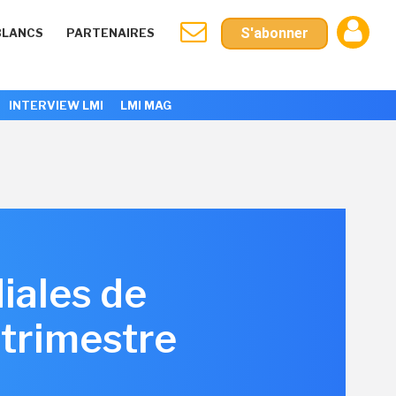
S'abonner
BLANCS
PARTENAIRES
INTERVIEW LMI
LMI MAG
iales de
trimestre