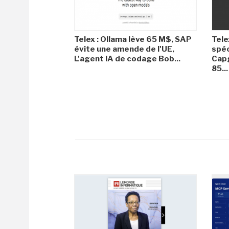
Telex : Ollama lève 65 M$, SAP
Tele
évite une amende de l'UE,
spéc
L'agent IA de codage Bob...
Capg
85...